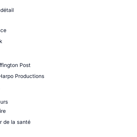
détail
ace
k
ffington Post
Harpo Productions
t
eurs
ire
r de la santé