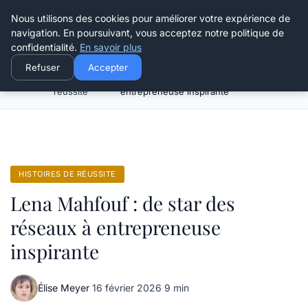
Henry Panky
Nous utilisons des cookies pour améliorer votre expérience de
navigation. En poursuivant, vous acceptez notre politique de
confidentialité.
En savoir plus
Refuser
Accepter
Histoires de
Lena Mahfouf : de star des réseaux à
Accueil
réussite
entrepreneuse inspirante
HISTOIRES DE RÉUSSITE
Lena Mahfouf : de star des
réseaux à entrepreneuse
inspirante
Élise Meyer
·
16 février 2026
·
9 min