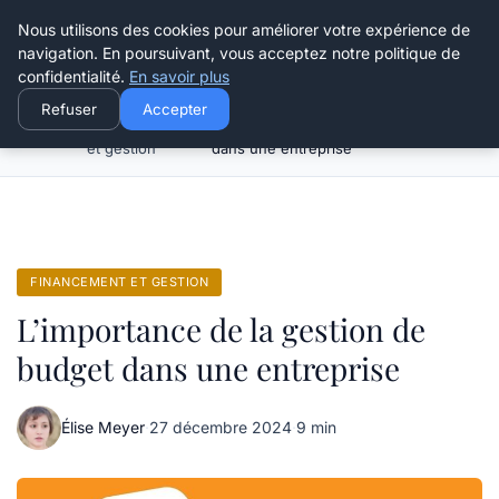
Henry Panky
Nous utilisons des cookies pour améliorer votre expérience de
navigation. En poursuivant, vous acceptez notre politique de
confidentialité.
En savoir plus
Refuser
Accepter
Financement
L’importance de la gestion de budget
Accueil
et gestion
dans une entreprise
FINANCEMENT ET GESTION
L’importance de la gestion de
budget dans une entreprise
Élise Meyer
·
27 décembre 2024
·
9 min