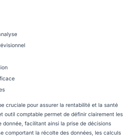
analyse
révisionnel
sion
ficace
es
e cruciale pour assurer la
rentabilité
et la
santé
et outil comptable permet de définir
clairement
les
 donnée, facilitant ainsi la prise de décisions
se comportant la
récolte des données
, les
calculs