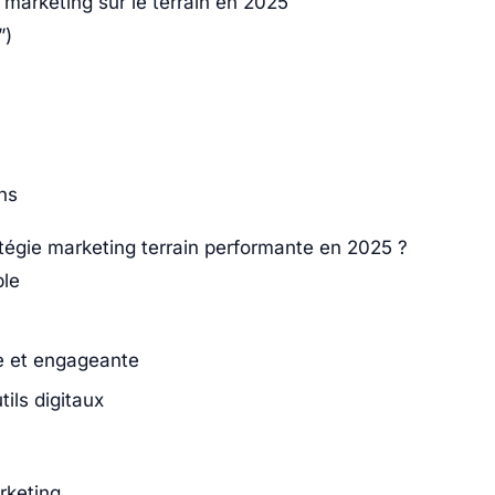
 marketing sur le terrain en 2025
”)
ons
égie marketing terrain performante en 2025 ?
ble
e et engageante
tils digitaux
rketing