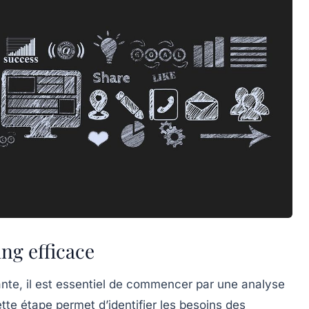
ing efficace
nte, il est essentiel de commencer par une
analyse
te étape permet d’identifier les besoins des