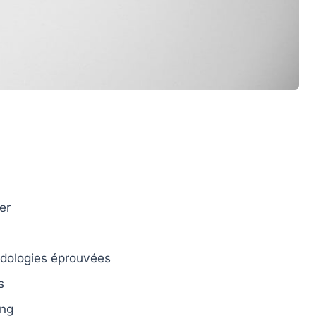
er
dologies éprouvées
s
ing