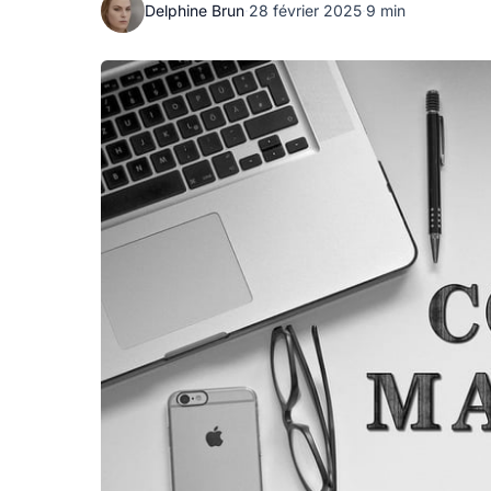
Delphine Brun
·
28 février 2025
·
9 min