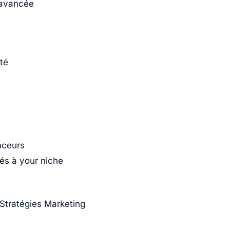
n avancée
ité
nceurs
tés à your niche
s Stratégies Marketing