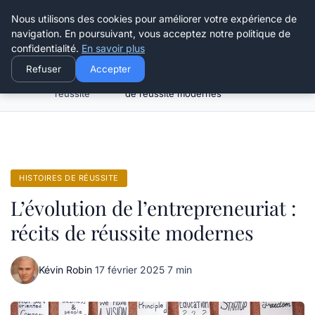
Henry Panky
Nous utilisons des cookies pour améliorer votre expérience de
navigation. En poursuivant, vous acceptez notre politique de
confidentialité.
En savoir plus
Refuser
Accepter
Histoires de
L’évolution de l’entrepreneuriat : récits
Accueil
réussite
de réussite modernes
HISTOIRES DE RÉUSSITE
L’évolution de l’entrepreneuriat :
récits de réussite modernes
Kévin Robin
·
17 février 2025
·
7 min