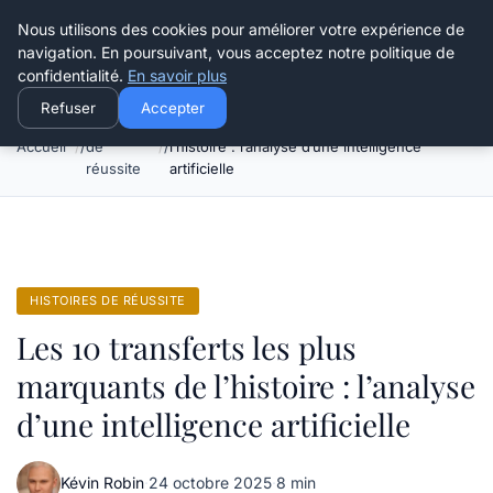
Henry Panky
Nous utilisons des cookies pour améliorer votre expérience de
navigation. En poursuivant, vous acceptez notre politique de
confidentialité.
En savoir plus
Refuser
Accepter
Histoires
Les 10 transferts les plus marquants de
Accueil
de
l’histoire : l’analyse d’une intelligence
réussite
artificielle
HISTOIRES DE RÉUSSITE
Les 10 transferts les plus
marquants de l’histoire : l’analyse
d’une intelligence artificielle
Kévin Robin
·
24 octobre 2025
·
8 min