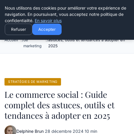
Henry Panky
Nous utilisons des cookies pour améliorer votre expérience de
navigation. En poursuivant, vous acceptez notre politique de
confidentialité.
En savoir plus
Refuser
Accepter
Stratégies
Le commerce social : Guide complet des
Accueil
de
astuces, outils et tendances à adopter en
marketing
2025
STRATÉGIES DE MARKETING
Le commerce social : Guide
complet des astuces, outils et
tendances à adopter en 2025
Delphine Brun
·
28 décembre 2024
·
10 min