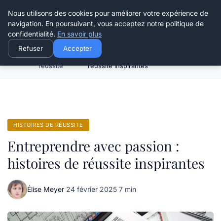
Henry Panky
Nous utilisons des cookies pour améliorer votre expérience de
navigation. En poursuivant, vous acceptez notre politique de
confidentialité.
En savoir plus
Refuser
Accepter
Histoires de
Entreprendre avec passion : histoires de
Accueil
réussite
réussite inspirantes
HISTOIRES DE RÉUSSITE
Entreprendre avec passion :
histoires de réussite inspirantes
Élise Meyer
·
24 février 2025
·
7 min