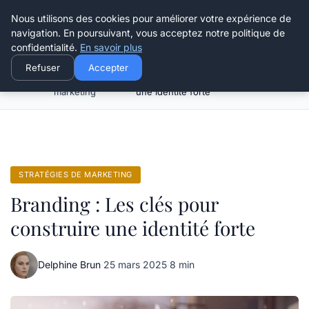
Henry Panky
Nous utilisons des cookies pour améliorer votre expérience de
navigation. En poursuivant, vous acceptez notre politique de
confidentialité.
En savoir plus
Refuser
Accepter
Stratégies de
Branding : Les clés pour construire
Accueil
marketing
une identité forte
STRATÉGIES DE MARKETING
Branding : Les clés pour
construire une identité forte
Delphine Brun
·
25 mars 2025
·
8 min