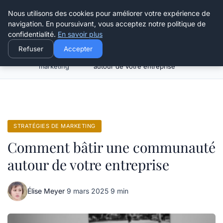
Henry Panky
Nous utilisons des cookies pour améliorer votre expérience de
navigation. En poursuivant, vous acceptez notre politique de
confidentialité.
En savoir plus
Refuser
Accepter
Stratégies de
Comment bâtir une communauté
Accueil
marketing
autour de votre entreprise
STRATÉGIES DE MARKETING
Comment bâtir une communauté
autour de votre entreprise
Élise Meyer
·
9 mars 2025
·
9 min