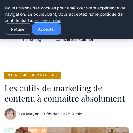
Henry Panky
Nous utilisons des cookies pour améliorer votre expérience de
navigation. En poursuivant, vous acceptez notre politique de
confidentialité.
En savoir plus
Refuser
Accepter
Stratégies de
Les outils de marketing de contenu à
Accueil
marketing
connaître absolument
STRATÉGIES DE MARKETING
Les outils de marketing de
contenu à connaître absolument
Élise Meyer
·
23 février 2025
·
9 min