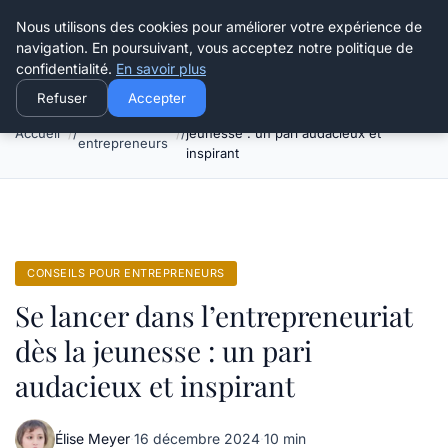
Henry Panky
Nous utilisons des cookies pour améliorer votre expérience de
navigation. En poursuivant, vous acceptez notre politique de
confidentialité.
En savoir plus
Refuser
Accepter
Se lancer dans l’entrepreneuriat dès la
Conseils pour
Accueil
jeunesse : un pari audacieux et
entrepreneurs
inspirant
CONSEILS POUR ENTREPRENEURS
Se lancer dans l’entrepreneuriat
dès la jeunesse : un pari
audacieux et inspirant
Élise Meyer
·
16 décembre 2024
·
10 min