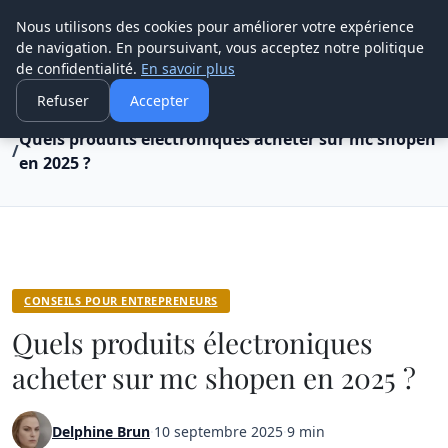
Henry Panky
Nous utilisons des cookies pour améliorer votre expérience
de navigation. En poursuivant, vous acceptez notre politique
de confidentialité.
En savoir plus
Refuser
Accepter
Accueil
Conseils pour entrepreneurs
Quels produits électroniques acheter sur mc shopen
en 2025 ?
CONSEILS POUR ENTREPRENEURS
Quels produits électroniques
acheter sur mc shopen en 2025 ?
Delphine Brun
·
10 septembre 2025
·
9 min