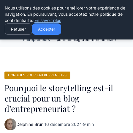
Henry Panky
Nous utilisons des cookies pour améliorer votre expérience de
navigation. En poursuivant, vous acceptez notre politique de
confidentialité.
En savoir plus
Refuser
Accepter
Conseils pour
Pourquoi le storytelling est-il crucial
Accueil
entrepreneurs
pour un blog d’entrepreneuriat ?
CONSEILS POUR ENTREPRENEURS
Pourquoi le storytelling est-il
crucial pour un blog
d’entrepreneuriat ?
Delphine Brun
·
16 décembre 2024
·
9 min