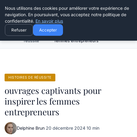
Henry Panky
Nous utilisons des cookies pour améliorer votre expérience de
navigation. En poursuivant, vous acceptez notre politique de
confidentialité.
En savoir plus
Refuser
Accepter
Histoires de
ouvrages captivants pour inspirer les
Accueil
réussite
femmes entrepreneurs
HISTOIRES DE RÉUSSITE
ouvrages captivants pour
inspirer les femmes
entrepreneurs
Delphine Brun
·
20 décembre 2024
·
10 min