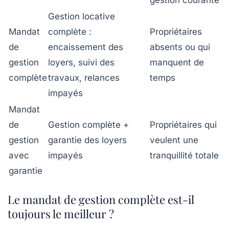
gestion courante
Gestion locative
Mandat
complète :
Propriétaires
de
encaissement des
absents ou qui
gestion
loyers, suivi des
manquent de
complète
travaux, relances
temps
impayés
Mandat
de
Gestion complète +
Propriétaires qui
gestion
garantie des loyers
veulent une
avec
impayés
tranquillité totale
garantie
Le mandat de gestion complète est-il
toujours le meilleur ?