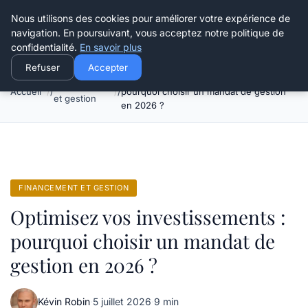
Henry Panky
Nous utilisons des cookies pour améliorer votre expérience de
navigation. En poursuivant, vous acceptez notre politique de
confidentialité.
En savoir plus
Refuser
Accepter
Optimisez vos investissements :
Financement
Accueil
pourquoi choisir un mandat de gestion
et gestion
en 2026 ?
FINANCEMENT ET GESTION
Optimisez vos investissements :
pourquoi choisir un mandat de
gestion en 2026 ?
Kévin Robin
·
5 juillet 2026
·
9 min