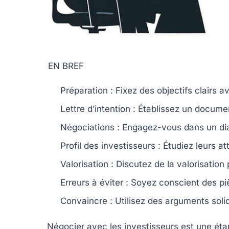
EN BREF
Préparation
: Fixez des
objectifs clairs
av
Lettre d’intention
: Établissez un documen
Négociations
: Engagez-vous dans un di
Profil des investisseurs
: Étudiez leurs
at
Valorisation
: Discutez de la
valorisation
Erreurs à éviter
: Soyez conscient des
pi
Convaincre
: Utilisez des
arguments soli
Négocier avec
les investisseurs
est une étap