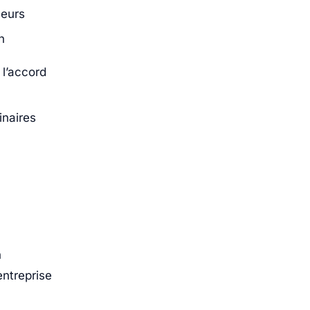
seurs
n
 l’accord
inaires
n
entreprise