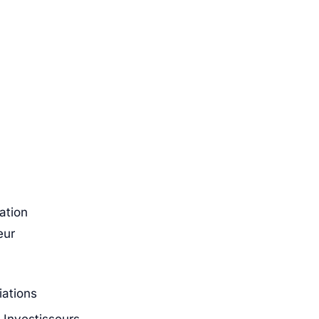
ation
eur
iations
 Investisseurs