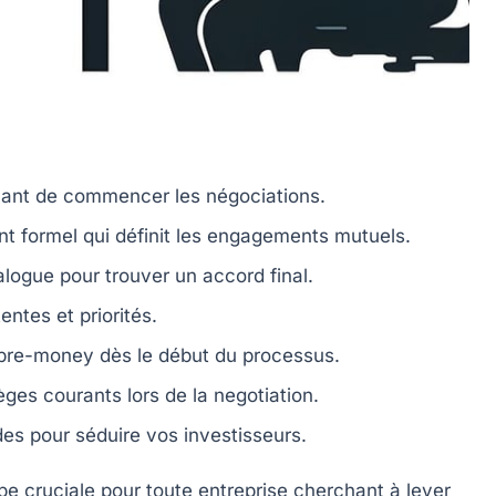
ant de commencer les négociations.
t formel qui définit les
engagements
mutuels.
alogue pour trouver un
accord final
.
tentes
et
priorités
.
 pre-money
dès le début du processus.
èges courants
lors de la negotiation.
des
pour séduire vos investisseurs.
e cruciale pour toute entreprise cherchant à lever