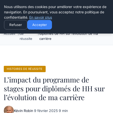
Henry Panky
Nous utilisons des cookies pour améliorer votre expérience de
navigation. En poursuivant, vous acceptez notre politique de
confidentialité.
En savoir plus
Refuser
Accepter
Histoires
L’impact du programme de stages pour
Accueil
de
diplômés de HH sur l’évolution de ma
réussite
carrière
HISTOIRES DE RÉUSSITE
L’impact du programme de
stages pour diplômés de HH sur
l’évolution de ma carrière
Kévin Robin
·
9 février 2025
·
9 min