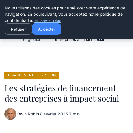
Henry Panky
Nous utilisons des cookies pour améliorer votre expérience de
navigation. En poursuivant, vous acceptez notre politique de
confidentialité.
En savoir plus
Refuser
Accepter
Financement
Les stratégies de financement des
Accueil
et gestion
entreprises à impact social
FINANCEMENT ET GESTION
Les stratégies de financement
des entreprises à impact social
Kévin Robin
·
8 février 2025
·
7 min