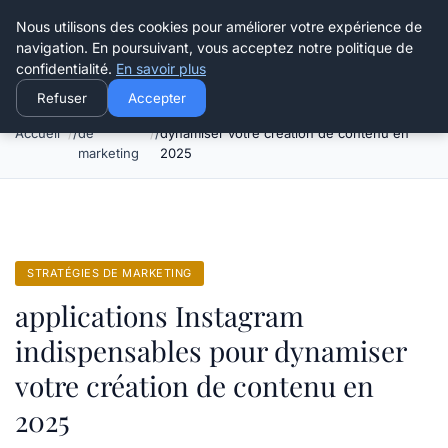
Henry Panky
Nous utilisons des cookies pour améliorer votre expérience de
navigation. En poursuivant, vous acceptez notre politique de
confidentialité.
En savoir plus
Refuser
Accepter
Stratégies
applications Instagram indispensables pour
Accueil
de
dynamiser votre création de contenu en
marketing
2025
STRATÉGIES DE MARKETING
applications Instagram
indispensables pour dynamiser
votre création de contenu en
2025