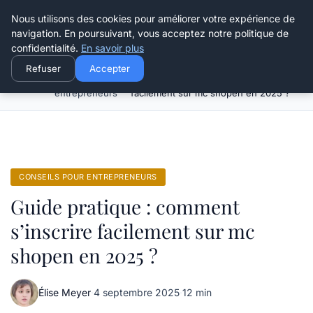
Henry Panky
Nous utilisons des cookies pour améliorer votre expérience de
navigation. En poursuivant, vous acceptez notre politique de
confidentialité.
En savoir plus
Refuser
Accepter
Conseils pour
Guide pratique : comment s’inscrire
Accueil
entrepreneurs
facilement sur mc shopen en 2025 ?
CONSEILS POUR ENTREPRENEURS
Guide pratique : comment
s’inscrire facilement sur mc
shopen en 2025 ?
Élise Meyer
·
4 septembre 2025
·
12 min