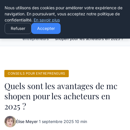
Henry Panky
Nous utilisons des cookies pour améliorer votre expérience de
navigation. En poursuivant, vous acceptez notre politique de
confidentialité.
En savoir plus
Refuser
Accepter
Conseils pour
Quels sont les avantages de mc
Accueil
entrepreneurs
shopen pour les acheteurs en 2025 ?
CONSEILS POUR ENTREPRENEURS
Quels sont les avantages de mc
shopen pour les acheteurs en
2025 ?
Élise Meyer
·
1 septembre 2025
·
10 min