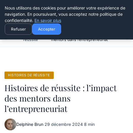
Henry Panky
Nous utilisons des cookies pour améliorer votre expérience de
navigation. En poursuivant, vous acceptez notre politique de
confidentialité.
En savoir plus
Refuser
Accepter
Histoires de
Histoires de réussite : l’impact des
Accueil
réussite
mentors dans l’entrepreneuriat
HISTOIRES DE RÉUSSITE
Histoires de réussite : l’impact
des mentors dans
l’entrepreneuriat
Delphine Brun
·
29 décembre 2024
·
8 min