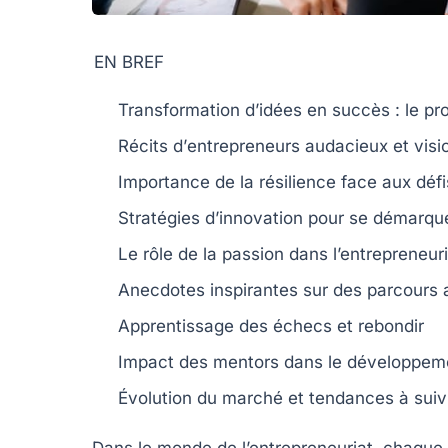
EN BREF
Transformation
d’idées en succès : le pr
Récits d’
entrepreneurs
audacieux et visi
Importance de la
résilience
face aux défi
Stratégies d’
innovation
pour se démarqu
Le rôle de la
passion
dans l’entrepreneuri
Anecdotes inspirantes sur des parcours
Apprentissage des
échecs
et rebondir
Impact des
mentors
dans le développeme
Évolution du
marché
et tendances à suiv
Dans le monde de l’entrepreneuriat, chaqu