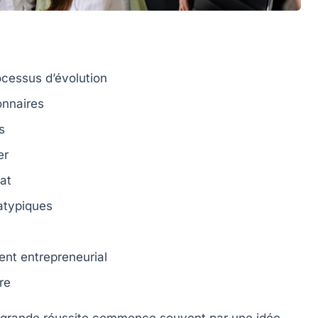
ocessus d’évolution
onnaires
s
er
at
atypiques
nt entrepreneurial
re
e grande réussite commence souvent par une idée