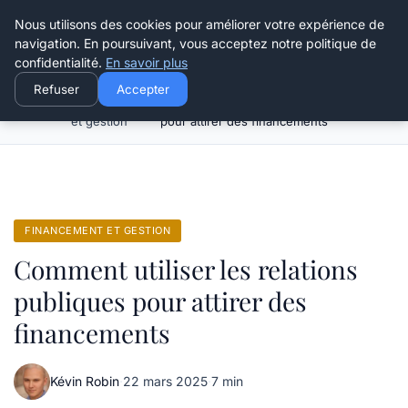
Henry Panky
Nous utilisons des cookies pour améliorer votre expérience de
navigation. En poursuivant, vous acceptez notre politique de
confidentialité.
En savoir plus
Refuser
Accepter
Financement
Comment utiliser les relations publiques
Accueil
et gestion
pour attirer des financements
FINANCEMENT ET GESTION
Comment utiliser les relations
publiques pour attirer des
financements
Kévin Robin
·
22 mars 2025
·
7 min