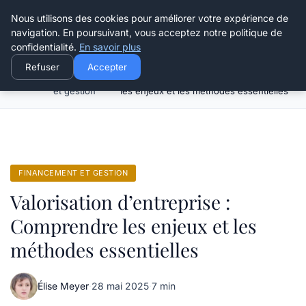
Henry Panky
Nous utilisons des cookies pour améliorer votre expérience de
navigation. En poursuivant, vous acceptez notre politique de
confidentialité.
En savoir plus
Refuser
Accepter
Financement
Valorisation d’entreprise : Comprendre
Accueil
et gestion
les enjeux et les méthodes essentielles
FINANCEMENT ET GESTION
Valorisation d’entreprise :
Comprendre les enjeux et les
méthodes essentielles
Élise Meyer
·
28 mai 2025
·
7 min