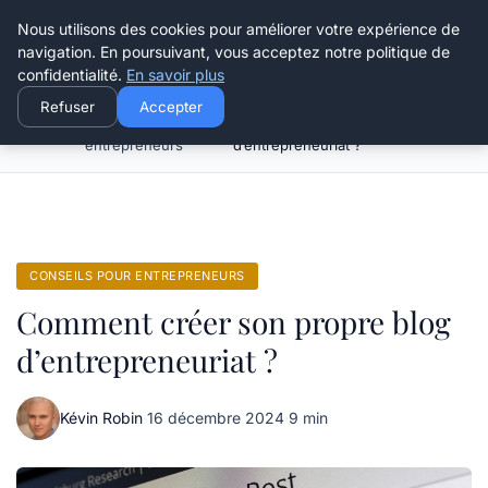
Henry Panky
Nous utilisons des cookies pour améliorer votre expérience de
navigation. En poursuivant, vous acceptez notre politique de
confidentialité.
En savoir plus
Refuser
Accepter
Conseils pour
Comment créer son propre blog
Accueil
entrepreneurs
d’entrepreneuriat ?
CONSEILS POUR ENTREPRENEURS
Comment créer son propre blog
d’entrepreneuriat ?
Kévin Robin
·
16 décembre 2024
·
9 min