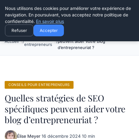
Henry Panky
Nous utilisons des cookies pour améliorer votre expérience de
navigation. En poursuivant, vous acceptez notre politique de
confidentialité.
En savoir plus
Refuser
Accepter
Quelles stratégies de SEO spécifiques
Conseils pour
Accueil
peuvent aider votre blog
entrepreneurs
d’entrepreneuriat ?
CONSEILS POUR ENTREPRENEURS
Quelles stratégies de SEO
spécifiques peuvent aider votre
blog d’entrepreneuriat ?
Élise Meyer
·
16 décembre 2024
·
10 min