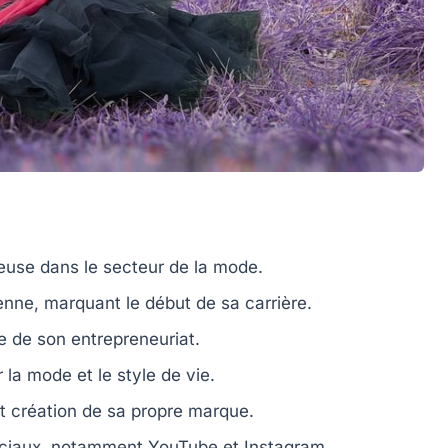
euse dans le secteur de la mode.
enne
, marquant le début de sa carrière.
ce de son
entrepreneuriat
.
r la
mode
et le style de vie.
et
création de sa propre marque
.
sociaux, notamment
YouTube
et
Instagram
.