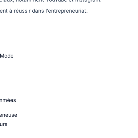
nt à réussir dans l’
entrepreneuriat
.
a Mode
ommées
reneuse
urs