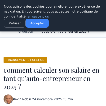
Henry Panky
Nous utilisons des cookies pour améliorer votre expérience de
navigation. En poursuivant, vous acceptez notre politique de
confidentialité.
En savoir plus
Refuser
Accepter
Financement
comment calculer son salaire en tant
Accueil
et gestion
qu’auto-entrepreneur en 2025 ?
FINANCEMENT ET GESTION
comment calculer son salaire en
tant qu’auto-entrepreneur en
2025 ?
Kévin Robin
·
24 novembre 2025
·
13 min