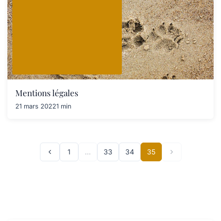
Mentions légales
21 mars 2022
1 min
1
…
33
34
35