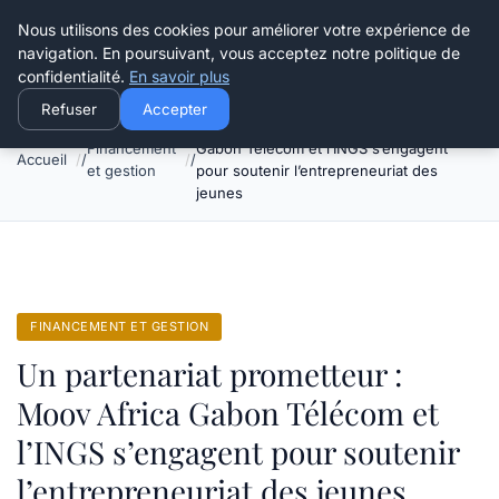
Henry Panky
Nous utilisons des cookies pour améliorer votre expérience de
navigation. En poursuivant, vous acceptez notre politique de
confidentialité.
En savoir plus
Refuser
Accepter
Un partenariat prometteur : Moov Africa
Financement
Gabon Télécom et l’INGS s’engagent
Accueil
et gestion
pour soutenir l’entrepreneuriat des
jeunes
FINANCEMENT ET GESTION
Un partenariat prometteur :
Moov Africa Gabon Télécom et
l’INGS s’engagent pour soutenir
l’entrepreneuriat des jeunes