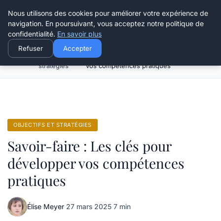
Henry Panky
Nous utilisons des cookies pour améliorer votre expérience de
navigation. En poursuivant, vous acceptez notre politique de
confidentialité.
En savoir plus
Refuser
Accepter
Objectifs et
Savoir-faire : Les clés pour développer
Accueil
stratégies
vos compétences pratiques
OBJECTIFS ET STRATÉGIES
Savoir-faire : Les clés pour
développer vos compétences
pratiques
Élise Meyer
·
27 mars 2025
·
7 min