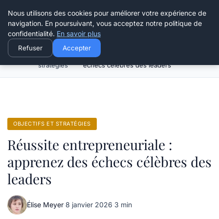
Henry Panky
Nous utilisons des cookies pour améliorer votre expérience de
navigation. En poursuivant, vous acceptez notre politique de
confidentialité.
En savoir plus
Refuser
Accepter
Objectifs et
Réussite entrepreneuriale : apprenez des
Accueil
stratégies
échecs célèbres des leaders
OBJECTIFS ET STRATÉGIES
Réussite entrepreneuriale :
apprenez des échecs célèbres des
leaders
Élise Meyer
·
8 janvier 2026
·
3 min