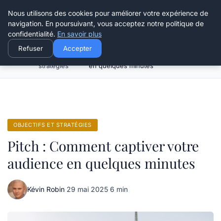
Henry Panky
Nous utilisons des cookies pour améliorer votre expérience de
navigation. En poursuivant, vous acceptez notre politique de
confidentialité.
En savoir plus
Refuser
Accepter
Objectifs et
Pitch : Comment captiver votre audience
Accueil
stratégies
en quelques minutes
OBJECTIFS ET STRATÉGIES
Pitch : Comment captiver votre
audience en quelques minutes
Kévin Robin
·
29 mai 2025
·
6 min