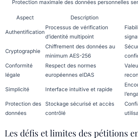
Protection maximale des données personnelles sen
Aspect
Description
Processus de vérification
Fiabi
Authentification
d’identité multipoint
signa
Chiffrement des données au
Sécur
Cryptographie
minimum AES-256
confi
Conformité
Respect des normes
Valeu
légale
européennes eIDAS
reco
Enco
Simplicité
Interface intuitive et rapide
l’en
Protection des
Stockage sécurisé et accès
Conf
données
contrôlé
utilis
Les défis et limites des pétitions e