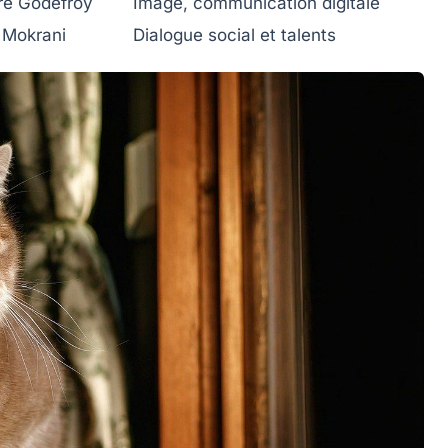
re Godefroy
Image, communication digitale
Mokrani
Dialogue social et talents