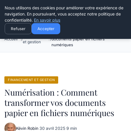
Henry Panky
Nous utilisons des cookies pour améliorer votre expérience de
navigation. En poursuivant, vous acceptez notre politique de
confidentialité.
En savoir plus
Refuser
Accepter
Numérisation : Comment transformer vos
Financement
Accueil
documents papier en fichiers
et gestion
numériques
FINANCEMENT ET GESTION
Numérisation : Comment
transformer vos documents
papier en fichiers numériques
Kévin Robin
·
30 avril 2025
·
9 min