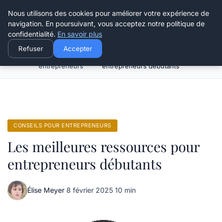
Henry Panky
Nous utilisons des cookies pour améliorer votre expérience de
navigation. En poursuivant, vous acceptez notre politique de
confidentialité.
En savoir plus
Refuser
Accepter
Conseils pour
Les meilleures ressources pour
Accueil
entrepreneurs
entrepreneurs débutants
CONSEILS POUR ENTREPRENEURS
Les meilleures ressources pour
entrepreneurs débutants
Élise Meyer
·
8 février 2025
·
10 min