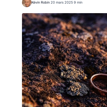
Kévin Robin
·
20 mars 2025
·
9 min