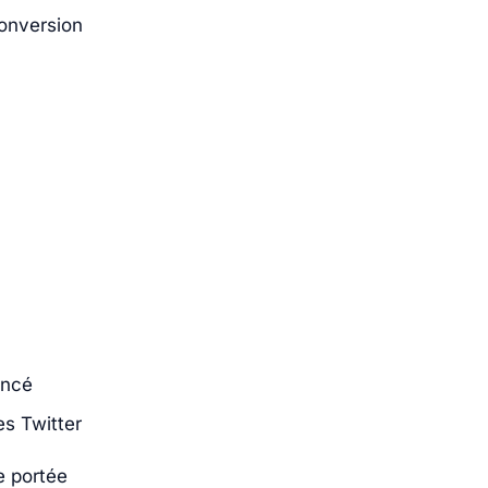
conversion
ancé
es Twitter
e portée