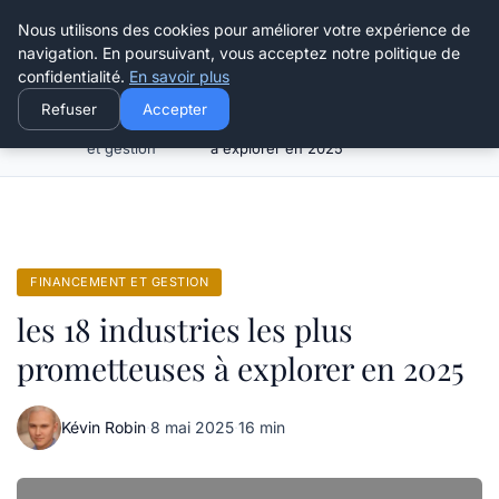
Henry Panky
Nous utilisons des cookies pour améliorer votre expérience de
navigation. En poursuivant, vous acceptez notre politique de
confidentialité.
En savoir plus
Refuser
Accepter
Financement
les 18 industries les plus prometteuses
Accueil
et gestion
à explorer en 2025
FINANCEMENT ET GESTION
les 18 industries les plus
prometteuses à explorer en 2025
Kévin Robin
·
8 mai 2025
·
16 min