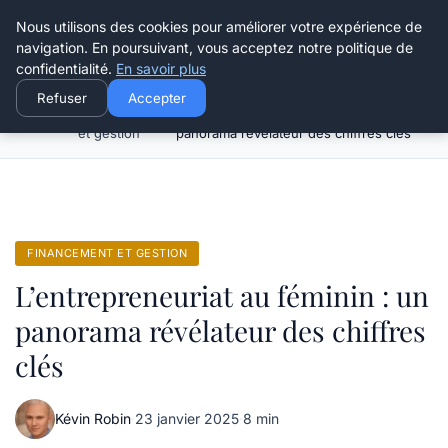
Henry Panky
Nous utilisons des cookies pour améliorer votre expérience de
navigation. En poursuivant, vous acceptez notre politique de
confidentialité.
En savoir plus
Refuser
Accepter
Financement
L’entrepreneuriat au féminin : un
Accueil
et gestion
panorama révélateur des chiffres clés
FINANCEMENT ET GESTION
L’entrepreneuriat au féminin : un
panorama révélateur des chiffres
clés
Kévin Robin
·
23 janvier 2025
·
8 min