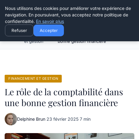
Henry Panky
Nous utilisons des cookies pour améliorer votre expérience de
navigation. En poursuivant, vous acceptez notre politique de
confidentialité.
En savoir plus
Refuser
Accepter
Financement
Le rôle de la comptabilité dans une
Accueil
et gestion
bonne gestion financière
FINANCEMENT ET GESTION
Le rôle de la comptabilité dans
une bonne gestion financière
Delphine Brun
·
23 février 2025
·
7 min