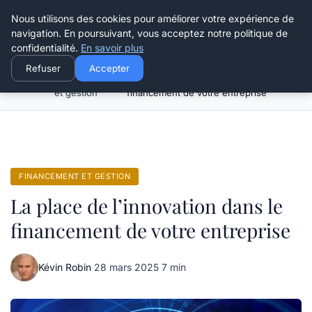
Henry Panky
Nous utilisons des cookies pour améliorer votre expérience de
navigation. En poursuivant, vous acceptez notre politique de
confidentialité.
En savoir plus
Refuser
Accepter
Financement
La place de l’innovation dans le
Accueil
et gestion
financement de votre entreprise
FINANCEMENT ET GESTION
La place de l’innovation dans le
financement de votre entreprise
Kévin Robin
·
28 mars 2025
·
7 min