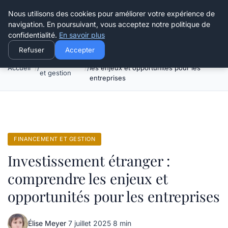
Henry Panky
Nous utilisons des cookies pour améliorer votre expérience de
navigation. En poursuivant, vous acceptez notre politique de
confidentialité.
En savoir plus
Refuser
Accepter
Investissement étranger : comprendre
Financement
Accueil
les enjeux et opportunités pour les
et gestion
entreprises
FINANCEMENT ET GESTION
Investissement étranger :
comprendre les enjeux et
opportunités pour les entreprises
Élise Meyer
·
7 juillet 2025
·
8 min