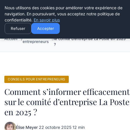
Henry Panky
Nous utilisons des cookies pour améliorer votre expérience de
navigation. En poursuivant, vous acceptez notre politique de
confidentialité.
En savoir plus
Refuser
Accepter
Comment s’informer efficacement sur
Conseils pour
Accueil
le comité d’entreprise La Poste en 2025
entrepreneurs
?
CONSEILS POUR ENTREPRENEURS
Comment s’informer efficacement
sur le comité d’entreprise La Poste
en 2025 ?
Élise Meyer
·
22 octobre 2025
·
12 min